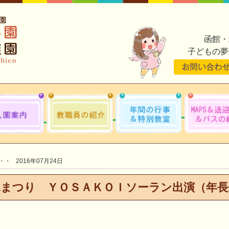
函館・
子どもの夢
2016年07月24日
水まつり ＹＯＳＡＫＯＩソーラン出演（年長